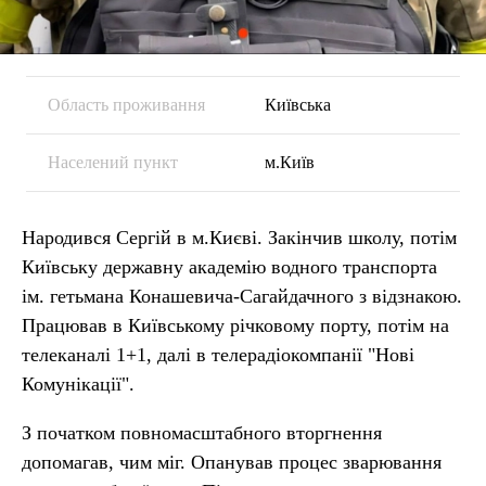
Область проживання
Київська
Населений пункт
м.Київ
Народився Сергій в м.Києві. Закінчив школу, потім
Київську державну академію водного транспорта
ім. гетьмана Конашевича-Сагайдачного з відзнакою.
Працював в Київському річковому порту, потім на
телеканалі 1+1, далі в телерадіокомпанії "Нові
Комунікації".
З початком повномасштабного вторгнення
допомагав, чим міг. Опанував процес зварювання