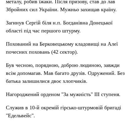
металу, робив їжаки. Після призову, став до лав
Збройних сил України. Мужньо захищав країну.
Загинув Сергій біля н.п. Богданівна Донецької
області під час першого штурму.
Похований на Берковецькому кладовищі на Алеї
почесних поховань (42 сектор).
Був чесною, порядною, доброю людиною, завжди
всім допомагав. Мав багато друзів. Одружений. Без
батька залишилися двоє хлопчиків.
Нагороджений орденом "За мужність" ІІІ ступеня.
Служив в 10-й окремій гірсько-штурмовій бригаді
"Едельвейс".