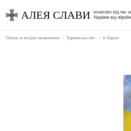
АЛЕЯ СЛАВИ
полеглих під час з
України від збройн
Пошук за місцем проживання
/
Харьківська обл.
/
м.Харків